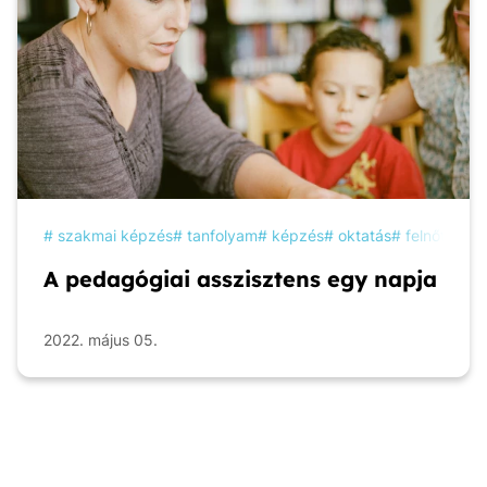
szakmai képzés
tanfolyam
képzés
oktatás
felnőttkép
A pedagógiai asszisztens egy napja
2022. május 05.