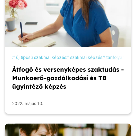
új típusú szakmai képzés
szakmai képzés
tanfolyam
ké
Átfogó és versenyképes szaktudás -
Munkaerő-gazdálkodási és TB
ügyintéző képzés
2022. május 10.