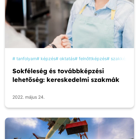
tanfolyam
képzés
oktatás
felnőttképzés
szakképzés
Sokféleség és továbbképzési
lehetőség: kereskedelmi szakmák
2022. május 24.