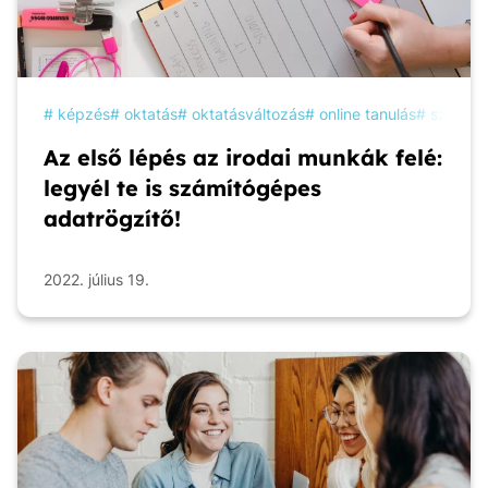
képzés
oktatás
oktatásváltozás
online tanulás
szakké
Az első lépés az irodai munkák felé:
legyél te is számítógépes
adatrögzítő!
2022. július 19.