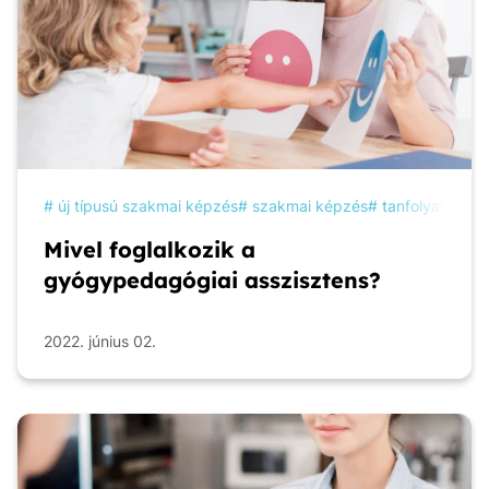
új típusú szakmai képzés
szakmai képzés
tanfolyam
ké
Mivel foglalkozik a
gyógypedagógiai asszisztens?
2022. június 02.