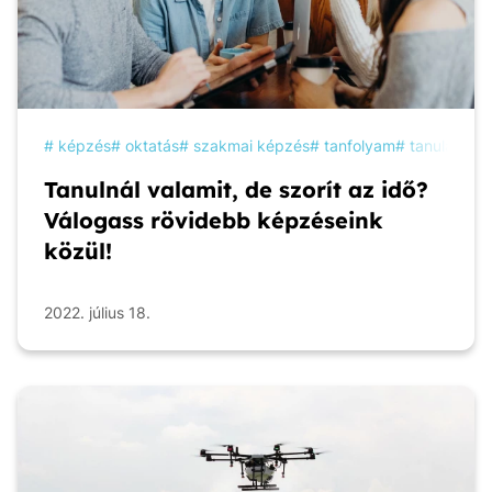
képzés
oktatás
szakmai képzés
tanfolyam
tanulás
Tanulnál valamit, de szorít az idő?
Válogass rövidebb képzéseink
közül!
2022. július 18.