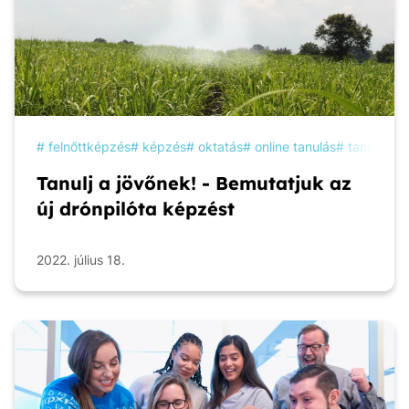
felnőttképzés
képzés
oktatás
online tanulás
tanfolyam
Tanulj a jövőnek! - Bemutatjuk az
új drónpilóta képzést
2022. július 18.