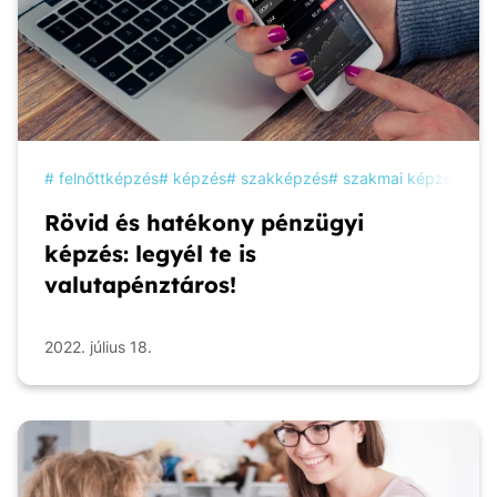
felnőttképzés
képzés
szakképzés
szakmai képzés
ta
Rövid és hatékony pénzügyi
képzés: legyél te is
valutapénztáros!
2022. július 18.