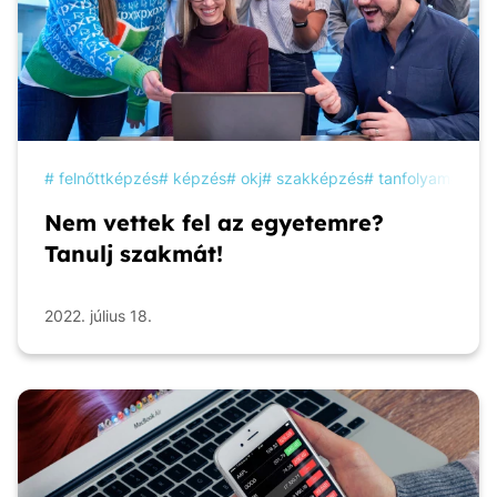
felnőttképzés
képzés
okj
szakképzés
tanfolyam
tanu
Nem vettek fel az egyetemre?
Tanulj szakmát!
2022. július 18.