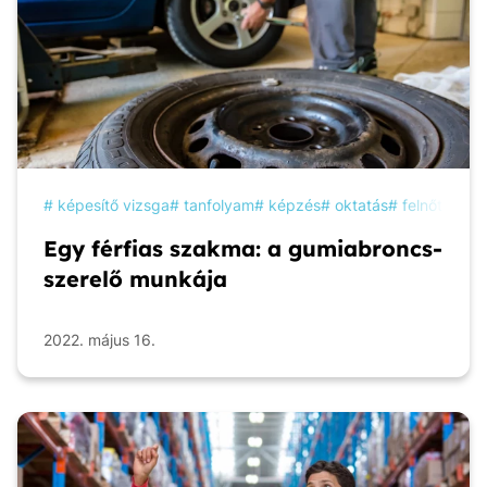
képesítő vizsga
tanfolyam
képzés
oktatás
felnőttképz
Egy férfias szakma: a gumiabroncs-
szerelő munkája
2022. május 16.