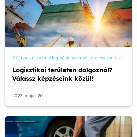
új típusú szakmai képzés
szakmai képzés
tanfolyam
ké
Logisztikai területen dolgoznál?
Válassz képzéseink közül!
2022. május 20.