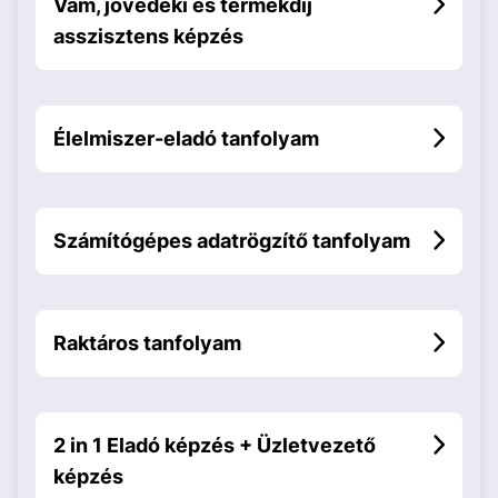
Vám, jövedéki és termékdíj
asszisztens képzés
Élelmiszer-eladó tanfolyam
Számítógépes adatrögzítő tanfolyam
Raktáros tanfolyam
2 in 1 Eladó képzés + Üzletvezető
képzés