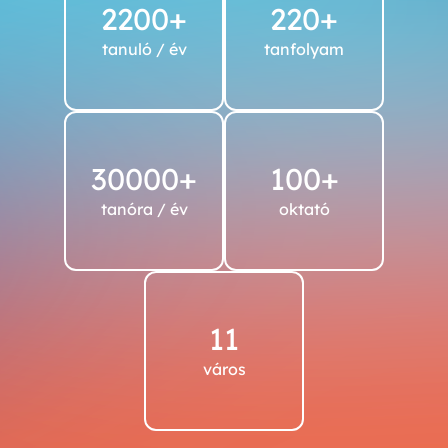
2200+
220+
tanuló / év
tanfolyam
30000+
100+
tanóra / év
oktató
11
város