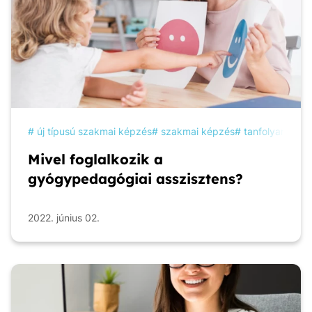
új típusú szakmai képzés
szakmai képzés
tanfolyam
ké
Mivel foglalkozik a
gyógypedagógiai asszisztens?
2022. június 02.