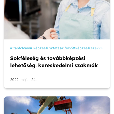
tanfolyam
képzés
oktatás
felnőttképzés
szakképzés
Sokféleség és továbbképzési
lehetőség: kereskedelmi szakmák
2022. május 24.