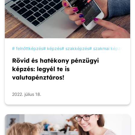
felnőttképzés
képzés
szakképzés
szakmai képzés
ta
Rövid és hatékony pénzügyi
képzés: legyél te is
valutapénztáros!
2022. július 18.