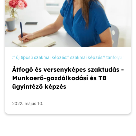
új típusú szakmai képzés
szakmai képzés
tanfolyam
ké
Átfogó és versenyképes szaktudás -
Munkaerő-gazdálkodási és TB
ügyintéző képzés
2022. május 10.