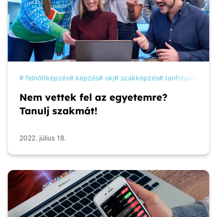
felnőttképzés
képzés
okj
szakképzés
tanfolyam
tanu
Nem vettek fel az egyetemre?
Tanulj szakmát!
2022. július 18.