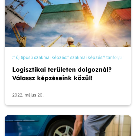
új típusú szakmai képzés
szakmai képzés
tanfolyam
ké
Logisztikai területen dolgoznál?
Válassz képzéseink közül!
2022. május 20.