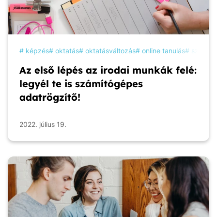
képzés
oktatás
oktatásváltozás
online tanulás
szakké
Az első lépés az irodai munkák felé:
legyél te is számítógépes
adatrögzítő!
2022. július 19.