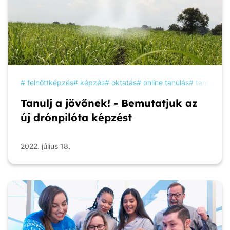
felnőttképzés
képzés
oktatás
online tanulás
tanfolyam
Tanulj a jövőnek! - Bemutatjuk az
új drónpilóta képzést
2022. július 18.