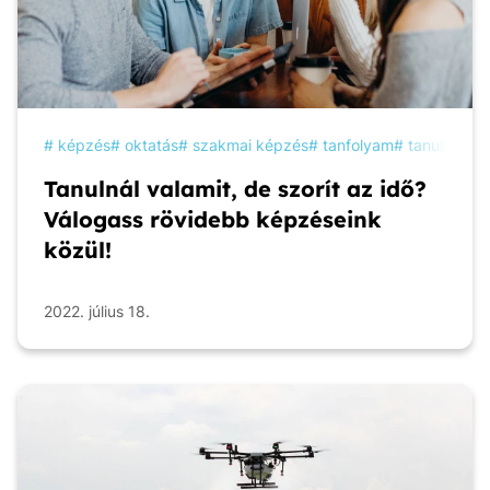
képzés
oktatás
szakmai képzés
tanfolyam
tanulás
Tanulnál valamit, de szorít az idő?
Válogass rövidebb képzéseink
közül!
2022. július 18.