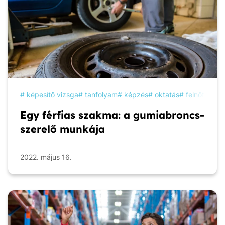
képesítő vizsga
tanfolyam
képzés
oktatás
felnőttképz
Egy férfias szakma: a gumiabroncs-
szerelő munkája
2022. május 16.