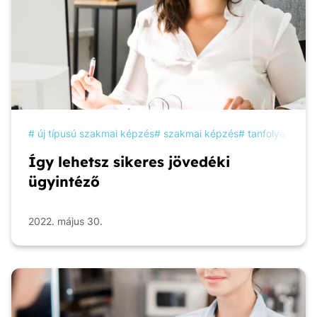
új típusú szakmai képzés
szakmai képzés
tanfolyam
ké
Így lehetsz sikeres jövedéki
ügyintéző
2022. május 30.