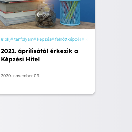
és
okj
szakképzés
tanfolyam
képzés
felnőttképzés
képzési hitel
felnőttkép
2021. áprilisától érkezik a
Képzési Hitel
2020. november 03.