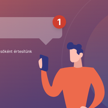
1
lsőként értesítünk