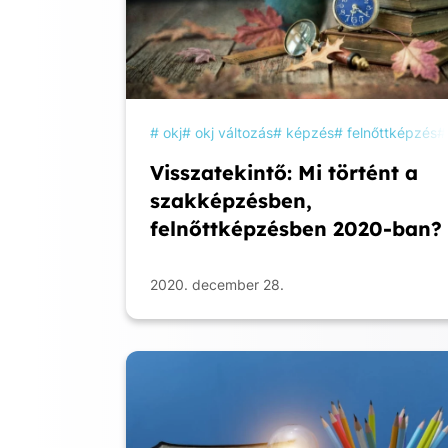
okj
okj változás
képzés
felnőttképzés
Visszatekintő: Mi történt a
szakképzésben,
felnőttképzésben 2020-ban?
2020. december 28.