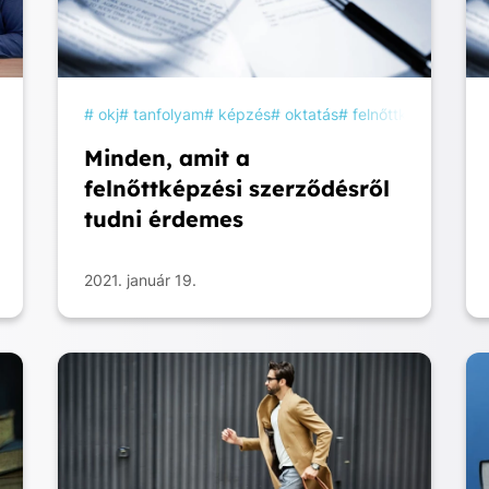
tanfolyam
tanulás
okj
tanfolyam
képzés
oktatás
felnőttképzés
sz
Minden, amit a
felnőttképzési szerződésről
tudni érdemes
2021. január 19.