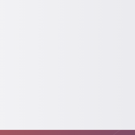
és
szakképzés
tanulás