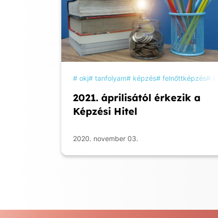
okj
tanfolyam
képzés
felnőttképzés
k
2021. áprilisától érkezik a
Képzési Hitel
2020. november 03.