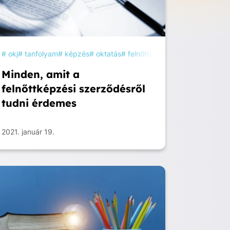
akképzés
okj
tanfolyam
tanulás
képzés
oktatás
felnőttképzés
szakképzés
Minden, amit a
felnőttképzési szerződésről
tudni érdemes
2021. január 19.