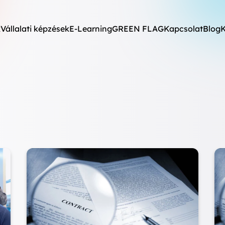
k
Vállalati képzések
E-Learning
GREEN FLAG
Kapcsolat
Blog
K