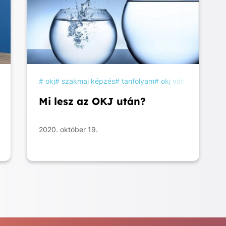
épzési hitel
felnőttképzési hitel
okj
szakmai képzés
szakképzési hitel
tanfolyam
okj változás
képz
Mi lesz az OKJ után?
2020. október 19.