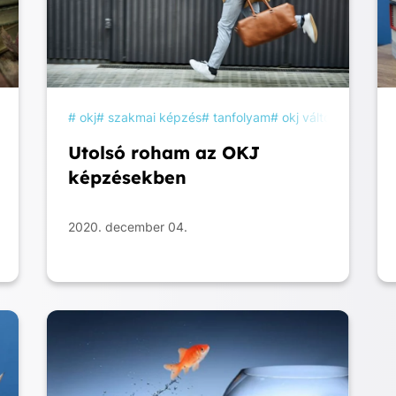
szakképzés
okj
tanulás
szakmai képzés
online tanulás
tanfolyam
okj változás
képz
Utolsó roham az OKJ
képzésekben
2020. december 04.