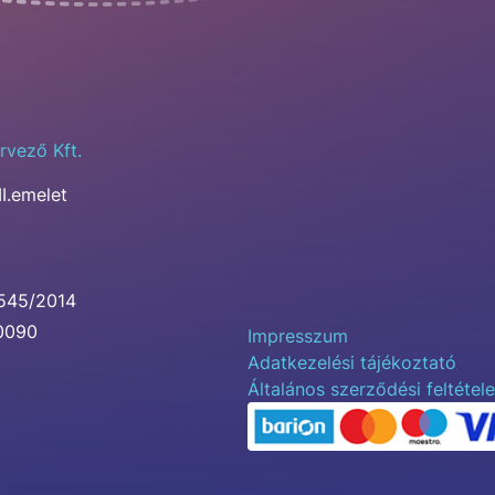
rvező Kft.
II.emelet
0545/2014
00090
Impresszum
Adatkezelési tájékoztató
Általános szerződési feltétel