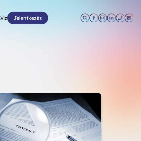
víz
Jelentkezés