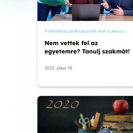
felnőttképzés
képzés
okj
szakképzés
Nem vettek fel az
egyetemre? Tanulj szakmát!
2022. július 18.