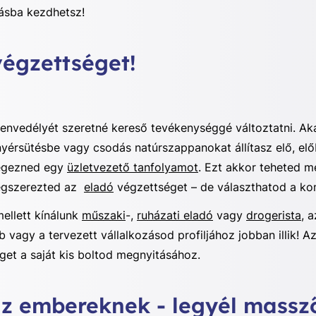
zásba kezdhetsz!
végzettséget!
zenvedélyét szeretné kereső tevékenységgé változtatni. Ak
nyérsütésbe vagy csodás natúrszappanokat állítasz elő, el
végezned egy
üzletvezető tanfolyamot
. Ezt akkor teheted m
megszerezted az
eladó
végzettséget – de választhatod a ko
ellett kínálunk
műszaki
-,
ruházati eladó
vagy
drogerista
, 
 vagy a tervezett vállalkozásod profiljához jobban illik! A
éget a saját kis boltod megnyitásához.
 az embereknek - legyél mass