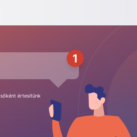
1
lsőként értesítünk