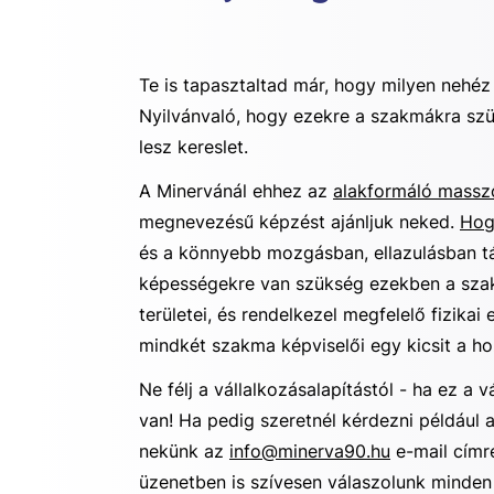
Te is tapasztaltad már, hogy milyen nehéz 
Nyilvánvaló, hogy ezekre a szakmákra szük
lesz kereslet.
A Minervánál ehhez az
alakformáló massz
megnevezésű képzést ajánljuk neked.
Hog
és a könnyebb mozgásban, ellazulásban t
képességekre van szükség ezekben a sza
területei, és rendelkezel megfelelő fizika
mindkét szakma képviselői egy kicsit a hoz
Ne félj a vállalkozásalapítástól - ha ez a
van! Ha pedig szeretnél kérdezni például 
nekünk az
info@minerva90.hu
e-mail címr
üzenetben is szívesen válaszolunk minden