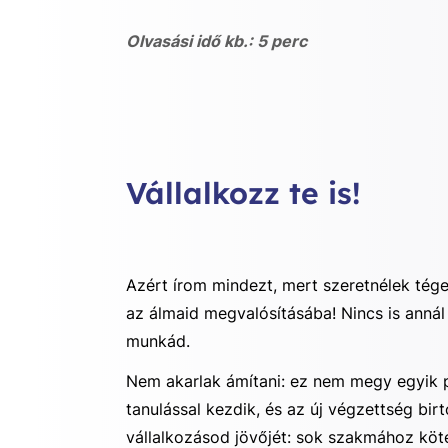
Olvasási idő kb.: 5 perc
Vállalkozz te is!
Azért írom mindezt, mert szeretnélek téged
az álmaid megvalósításába! Nincs is annál
munkád.
Nem akarlak ámítani: ez nem megy egyik p
tanulással kezdik, és az új végzettség bi
vállalkozásod jövőjét: sok szakmához köt