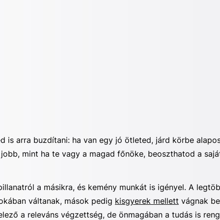
 is arra buzdítani: ha van egy jó ötleted, járd körbe alapo
 jobb, mint ha te vagy a magad főnöke, beoszthatod a saját 
illanatról a másikra, és kemény munkát is igényel. A legt
rtokában váltanak, mások pedig
kisgyerek mellett
vágnak bel
elező a releváns végzettség, de önmagában a tudás is ren