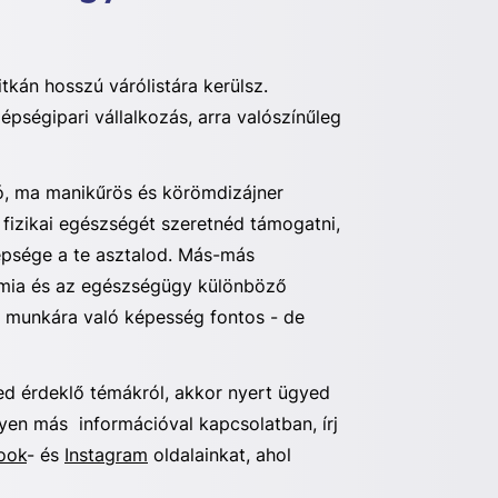
itkán hosszú várólistára kerülsz.
pségipari vállalkozás, arra valószínűleg
ó, ma manikűrös és körömdizájner
 fizikai egészségét szeretnéd támogatni,
psége a te asztalod. Más-más
ómia és az egészségügy különböző
kos munkára való képesség fontos - de
éged érdeklő témákról, akkor nyert ügyed
lyen más információval kapcsolatban, írj
ook
- és
Instagram
oldalainkat, ahol