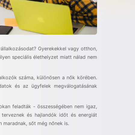
vállalkozásodat? Gyerekekkel vagy otthon,
yen speciális élethelyzet miatt nálad nem
lalkozók száma, különösen a nők körében.
atok és az ügyfelek megválogatásának
sokan feladták - összességében nem igaz,
 terveznek és hajlandók időt és energiát
on maradnak, sőt még nőnek is.