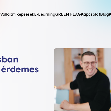
k
Vállalati képzések
E-Learning
GREEN FLAG
Kapcsolat
Blog
K
sban
 érdemes