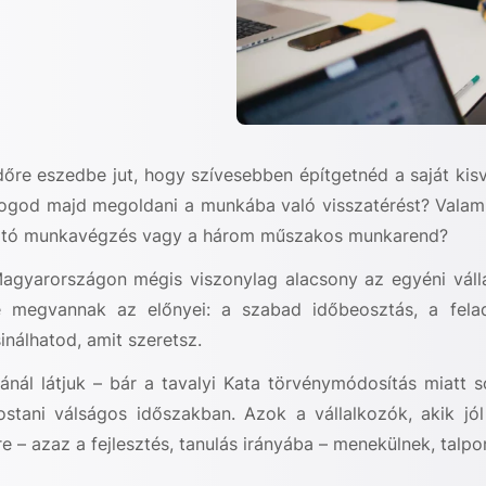
időre eszedbe jut, hogy szívesebben építgetnéd a saját kis
god majd megoldani a munkába való visszatérést? Valamil
tartó munkavégzés vagy a három műszakos munkarend?
Magyarországon mégis viszonylag alacsony az egyéni vál
megvannak az előnyei: a szabad időbeosztás, a felad
inálhatod, amit szeretsz.
nál látjuk – bár a tavalyi Kata törvénymódosítás miatt 
stani válságos időszakban. Azok a vállalkozók, akik jól
e – azaz a fejlesztés, tanulás irányába – menekülnek, talp