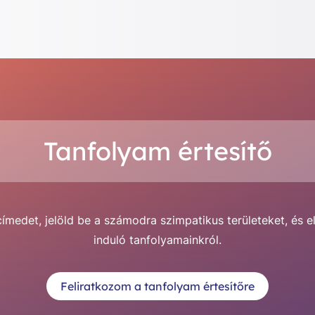
Tanfolyam értesítő
medet, jelöld be a számodra szimpatikus területeket, és e
induló tanfolyamainkról.
Feliratkozom a tanfolyam értesítőre