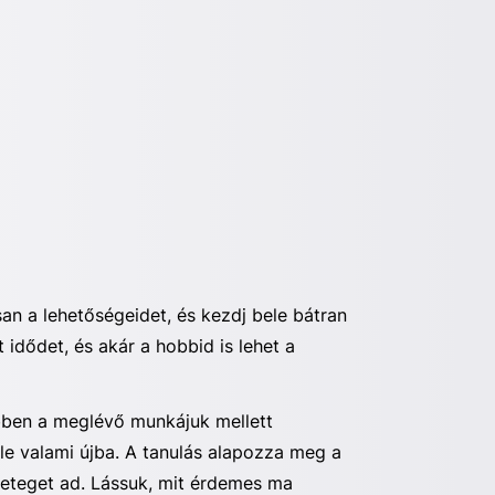
san a lehetőségeidet, és kezdj bele bátran
idődet, és akár a hobbid is lehet a
öbben a meglévő munkájuk mellett
e valami újba. A tanulás alapozza meg a
geteget ad. Lássuk, mit érdemes ma