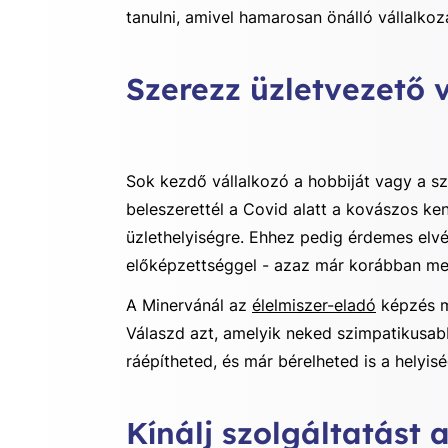
tanulni, amivel hamarosan önálló vállalko
Szerezz üzletvezető 
Sok kezdő vállalkozó a hobbiját vagy a s
beleszerettél a Covid alatt a kovászos ke
üzlethelyiségre. Ehhez pedig érdemes el
előképzettséggel - azaz már korábban 
A Minervánál az
élelmiszer-eladó
képzés m
Válaszd azt, amelyik neked szimpatikusabb
ráépítheted, és már bérelheted is a helyis
Kínálj szolgáltatást