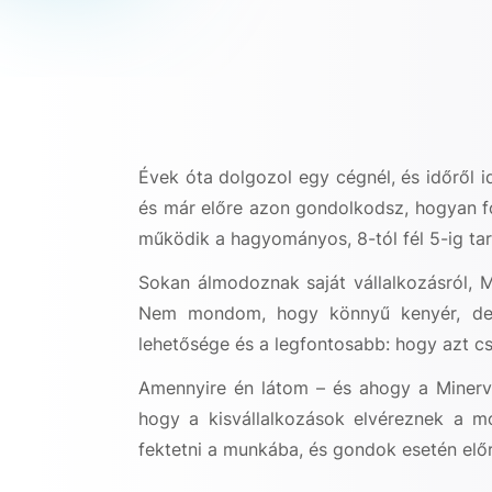
Évek óta dolgozol egy cégnél, és időről 
és már előre azon gondolkodsz, hogyan fo
működik a hagyományos, 8-tól fél 5-ig 
Sokan álmodoznak saját vállalkozásról, 
Nem mondom, hogy könnyű kenyér, de 
lehetősége és a legfontosabb: hogy azt cs
Amennyire én látom – és ahogy a Minervá
hogy a kisvállalkozások elvéreznek a mo
fektetni a munkába, és gondok esetén előr