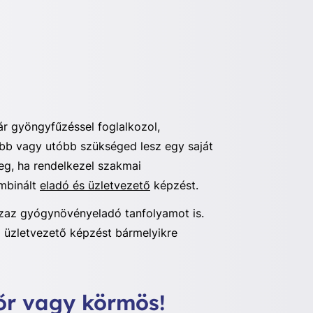
ár gyöngyfűzéssel foglalkozol,
őbb vagy utóbb szükséged lesz egy saját
eg, ha rendelkezel szakmai
mbinált
eladó és üzletvezető
képzést.
azaz gyógynövényeladó tanfolyamot is.
z üzletvezető képzést bármelyikre
zőr vagy körmös!