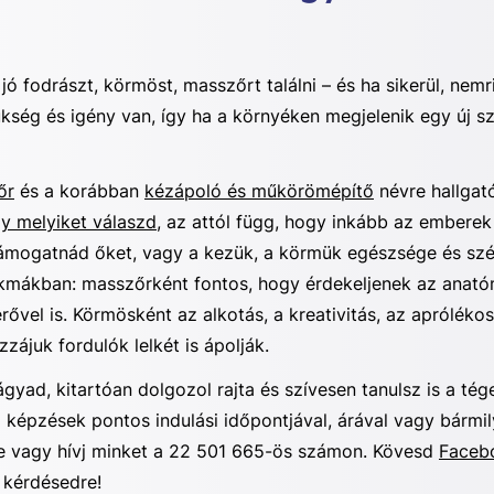
jó fodrászt, körmöst, masszőrt találni – és ha sikerül, nemr
ség és igény van, így ha a környéken megjelenik egy új szé
őr
és a korábban
kézápoló és műkörömépítő
névre hallgat
y melyiket válaszd
, az attól függ, hogy inkább az emberek
ámogatnád őket, vagy a kezük, a körmük egészsége és szé
kmákban: masszőrként fontos, hogy érdekeljenek az anat
i erővel is. Körmösként az alkotás, a kreativitás, az aprólé
zájuk fordulók lelkét is ápolják.
 vágyad, kitartóan dolgozol rajta és szívesen tanulsz is a t
a képzések pontos indulási időpontjával, árával vagy bármi
e vagy hívj minket a 22 501 665-ös számon. Kövesd
Faceb
 kérdésedre!