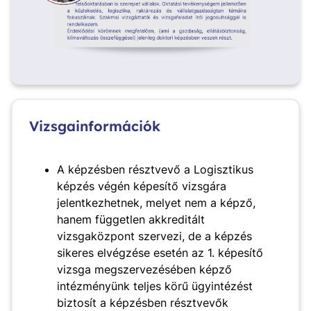
Vizsgainformációk
A képzésben résztvevő a Logisztikus
képzés végén képesítő vizsgára
jelentkezhetnek, melyet nem a képző,
hanem független akkreditált
vizsgaközpont szervezi, de a képzés
sikeres elvégzése esetén az 1. képesítő
vizsga megszervezésében képző
intézményünk teljes körű ügyintézést
biztosít a képzésben résztvevők