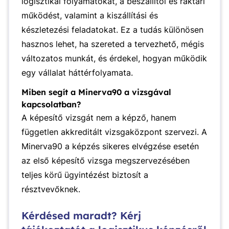
logisztikai folyamatokat, a beszállítói és raktári
működést, valamint a kiszállítási és
készletezési feladatokat. Ez a tudás különösen
hasznos lehet, ha szereted a tervezhető, mégis
változatos munkát, és érdekel, hogyan működik
egy vállalat háttérfolyamata.
Miben segít a Minerva90 a vizsgával
kapcsolatban?
A képesítő vizsgát nem a képző, hanem
független akkreditált vizsgaközpont szervezi. A
Minerva90 a képzés sikeres elvégzése esetén
az első képesítő vizsga megszervezésében
teljes körű ügyintézést biztosít a
résztvevőknek.
Kérdésed maradt? Kérj