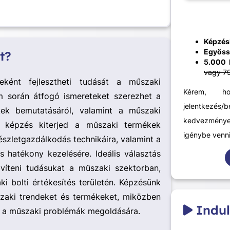
Képzési
Egyöss
t?
5.000 
vagy 7
eként fejlesztheti tudását a műszaki
Kérem, h
m során átfogó ismereteket szerezhet a
jelentkezés/
ek bemutatásáról, valamint a műszaki
kedvezménye
 A képzés kiterjed a műszaki termékek
igénybe venni
észletgazdálkodás technikáira, valamint a
 hatékony kezelésére. Ideális választás
víteni tudásukat a műszaki szektorban,
ki bolti értékesítés területén. Képzésünk
zaki trendeket és termékeket, miközben
Indul
 és a műszaki problémák megoldására.