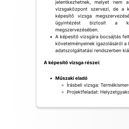
jelentkezhetnek, melyet nem a
vizsgaközpont szervezi, de a k
képesítő vizsga megszervezés
ügyintézést biztosít a ké
megszervezésében.
A képesítő vizsgára bocsájtás fel
követelményeinek igazolásáról a 
adatszolgáltatási rendszerben kiál
A képesítő vizsga részei:
Műszaki eladó
Írásbeli vizsga: Termékisme
Projektfeladat: Helyzetgyak