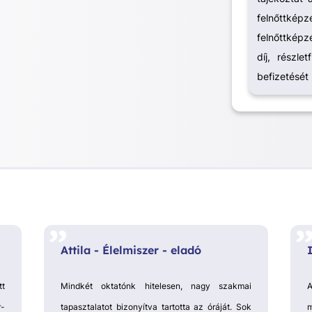
felnőttk
felnőttkép
díj, részle
befizetését
Attila - Élelmiszer - eladó
tt
Mindkét oktatónk hitelesen, nagy szakmai
r-
tapasztalatot bizonyítva tartotta az óráját.
Sok
m