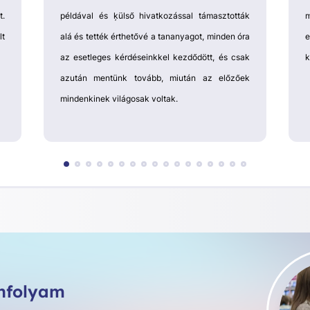
t.
példával és ķülső hivatkozással támasztották
lt
alá és tették érthetővé a tananyagot, minden óra
e
az esetleges kérdéseinkkel kezdődött, és csak
k
azután mentünk tovább, miután az előzőek
mindenkinek világosak voltak.
anfolyam