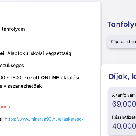
Tanfoly
 tanfolyam
Képzés ideje
ei:
Alapfokú iskolai végzettség
 szükséges
Díjak,
0 - 18:30 között
ONLINE
oktatási
és visszanézhetőek
A tanfolyam 
69.000
ramja
Részletfize
i:
https://www.minerva90.hu/allaskeresok-
40.000