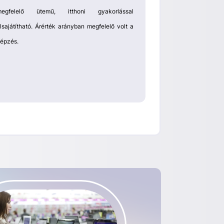
szerintem. Olyan
megfelelő ütemű, itthoni gyakorlással
dolgoznak, így i
lsajátítható. Árérték arányban megfelelő volt a
át. Az oktatás s
épzés.
minden egyes
válaszolnak. Nag