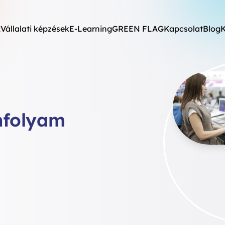
k
Vállalati képzések
E-Learning
GREEN FLAG
Kapcsolat
Blog
K
nfolyam