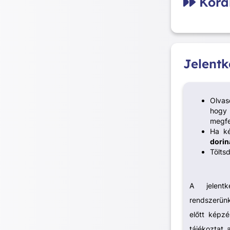
Korá
Jelent
Olvas
hogy 
megfe
Ha ké
dorin
Töltsd
A jelentk
rendszerünk
előtt képzé
tájékoztat 