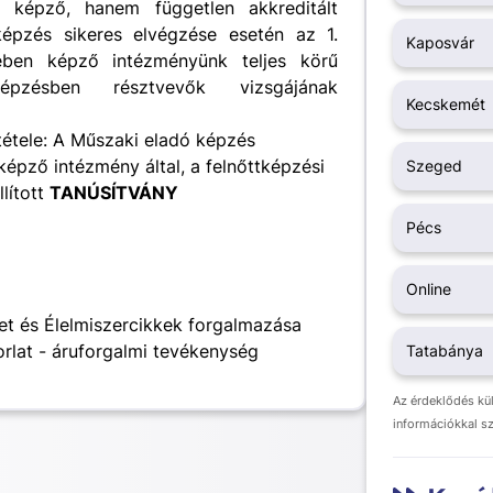
 képző, hanem független akkreditált
épzés sikeres elvégzése esetén az 1.
Kaposvár
ében képző intézményünk teljes körű
pzésben résztvevők vizsgájának
Kecskemét
tétele: A Műszaki eladó képzés
képző intézmény által, a felnőttképzési
Szeged
lított
TANÚSÍTVÁNY
Pécs
Online
ret és Élelmiszercikkek forgalmazása
orlat - áruforgalmi tevékenység
Tatabánya
Az érdeklődés kü
információkkal s