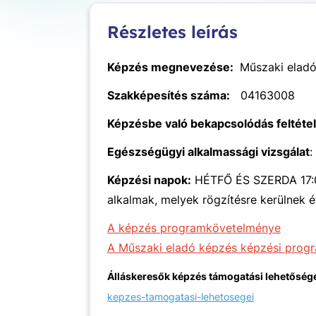
Részletes leírás
Képzés megnevezése:
Műszaki eladó
Szakképesítés száma:
04163008
Képzésbe való bekapcsolódás feltétel
Egészségügyi alkalmassági vizsgálat
:
Képzési napok:
HÉTFŐ ÉS SZERDA 17:0
alkalmak, melyek rögzítésre kerülnek 
A képzés programkövetelménye
A Műszaki eladó képzés képzési prog
Álláskeresők képzés támogatási lehetősége
kepzes-tamogatasi-lehetosegei