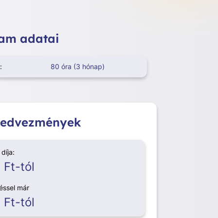
am adatai
:
80 óra (3 hónap)
 kedvezmények
díja:
 Ft-tól
téssel már
 Ft-tól