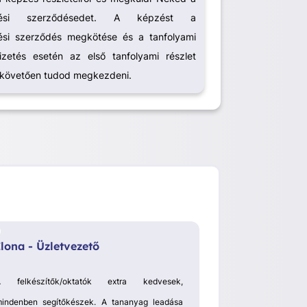
épzési szerződésedet. A képzést a
zési szerződés megkötése és a tanfolyami
tfizetés esetén az első tanfolyami részlet
 követően tudod megkezdeni.
Ilona - Üzletvezető
Emese - Vám
termékdíj as
A felkészítők/oktatók extra kedvesek,
Ár-értek arán
indenben segítőkészek. A tananyag leadása