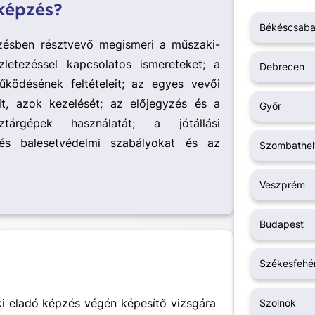
 képzés?
Békéscsab
zésben résztvevő megismeri a műszaki-
zletezéssel kapcsolatos ismereteket; a
Debrecen
ködésének feltételeit; az egyes vevői
it, azok kezelését; az előjegyzés és a
Győr
tárgépek használatát; a jótállási
és balesetvédelmi szabályokat és az
Szombathel
Veszprém
Budapest
Székesfehé
i eladó képzés végén képesítő vizsgára
Szolnok