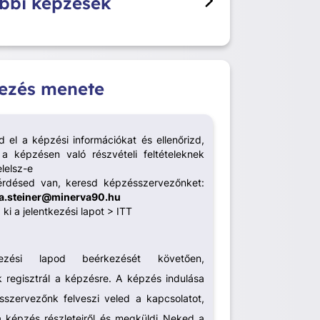
bbi képzések
kezés menete
d el a képzési információkat és ellenőrizd,
a képzésen való részvételi feltételeknek
lelsz-e
rdésed van, keresd képzésszervezőnket:
a.steiner@minerva90.hu
 ki a jelentkezési lapot >
ITT
ezési lapod beérkezését követően,
 regisztrál a képzésre. A képzés indulása
sszervezőnk felveszi veled a kapcsolatot,
a képzés részleteiről és megküldi Neked a