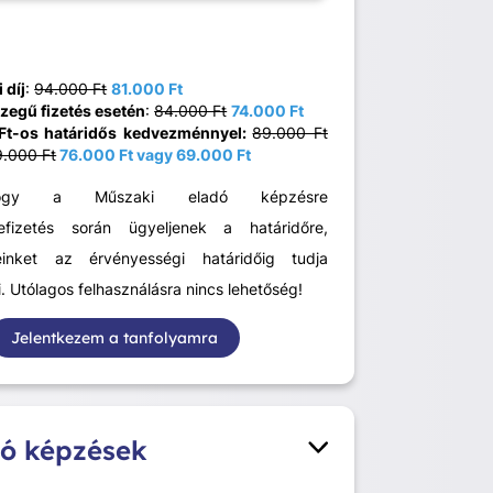
 díj
:
94.000 Ft
81.000 Ft
zegű fizetés esetén
:
84.000 Ft
74.000 Ft
Ft-os határidős kedvezménnyel:
89.000 Ft
9.000 Ft
76.000 Ft vagy 69.000 Ft
ogy a Műszaki eladó képzésre
befizetés során ügyeljenek a határidőre,
inket az érvényességi határidőig tudja
. Utólagos felhasználásra nincs lehetőség!
Jelentkezem a tanfolyamra
ó képzések