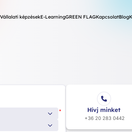
Vállalati képzések
E-Learning
GREEN FLAG
Kapcsolat
Blog
K
Hívj minket
*
+36 20
283 0442