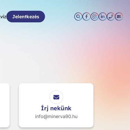
víz
Jelentkezés
Írj nekünk
info@minerva90.hu