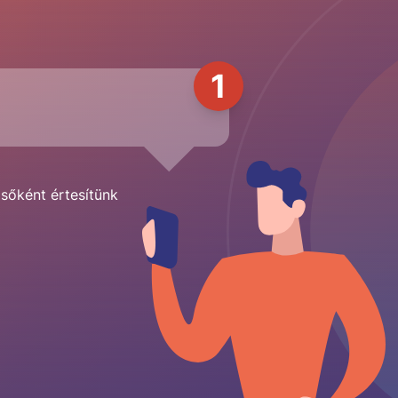
1
lsőként értesítünk