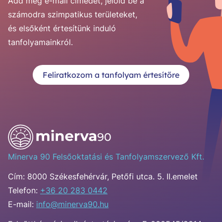
Add meg e-mail címedet, jelöld be a
számodra szimpatikus területeket,
és elsőként értesítünk induló
tanfolyamainkról.
Feliratkozom a tanfolyam értesítőre
Minerva 90 Felsőoktatási és Tanfolyamszervező Kft.
Cím:
8000 Székesfehérvár, Petőfi utca. 5. II.emelet
Telefon:
+36 20 283 0442
E-mail:
info@minerva90.hu