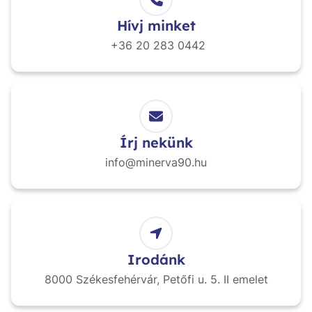
Hívj minket
+36 20
283 0442
Írj nekünk
info@minerva90.hu
Irodánk
8000 Székesfehérvár,
Petőfi u. 5. II emelet