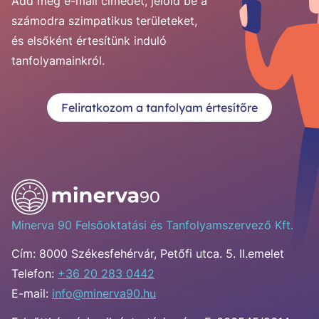
Add meg e-mail címedet, jelöld be a
számodra szimpatikus területeket,
és elsőként értesítünk induló
tanfolyamainkról.
Feliratkozom a tanfolyam értesítőre
Minerva 90 Felsőoktatási és Tanfolyamszervező Kft.
Cím:
8000 Székesfehérvár, Petőfi utca. 5. II.emelet
Telefon:
+36 20 283 0442
E-mail:
info@minerva90.hu