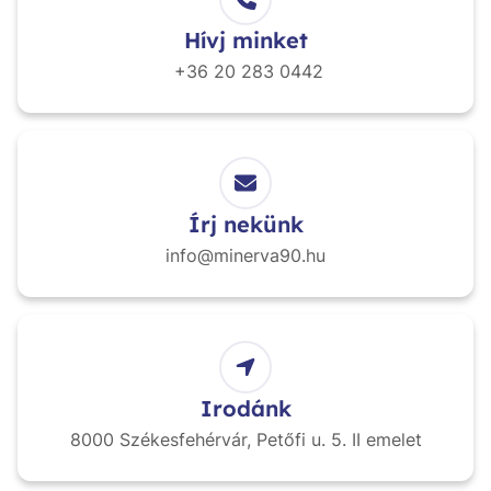
Hívj minket
+36 20
283 0442
Írj nekünk
info@minerva90.hu
Irodánk
8000 Székesfehérvár,
Petőfi u. 5. II emelet