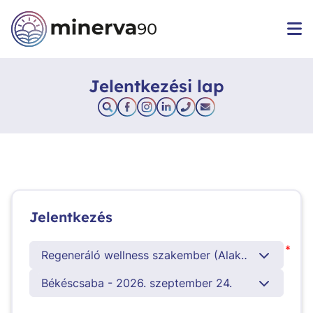
Jelentkezési lap
Jelentkezés
*
Regeneráló wellness szakember (Alakformáló masszőr képzés) + ajándék Svédmasszőr tanúsítvány
Békéscsaba - 2026. szeptember 24.