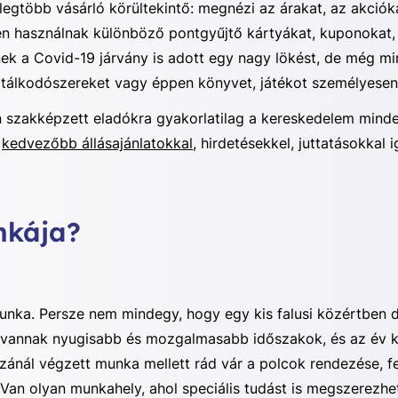
 legtöbb vásárló körültekintő: megnézi az árakat, az akció
ívesen használnak különböző pontgyűjtő kártyákat, kuponoka
ek a Covid-19 járvány is adott egy nagy lökést, de még mi
isztálkodószereket vagy éppen könyvet, játékot személyesen
 szakképzett eladókra gyakorlatilag a kereskedelem mind
e
kedvezőbb állásajánlatokkal
, hirdetésekkel, juttatásokka
nkája?
unka. Persze nem mindegy, hogy egy kis falusi közértben 
t vannak nyugisabb és mozgalmasabb időszakok, és az év 
ánál végzett munka mellett rád vár a polcok rendezése, fel
 Van olyan munkahely, ahol speciális tudást is megszerezh