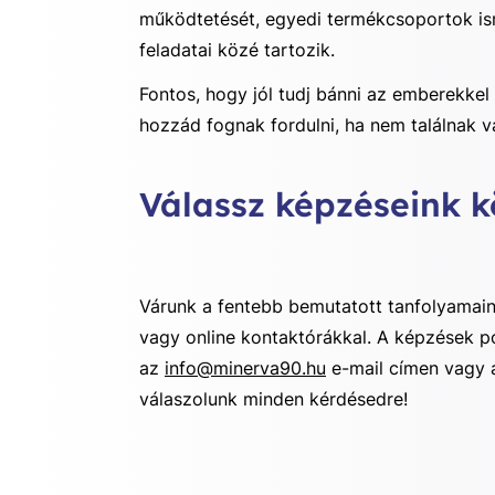
működtetését, egyedi termékcsoportok isme
feladatai közé tartozik.
Fontos, hogy jól tudj bánni az emberekkel
hozzád fognak fordulni, ha nem találnak v
Válassz képzéseink k
Várunk a fentebb bemutatott tanfolyamain
vagy online kontaktórákkal. A képzések p
az
info@minerva90.hu
e-mail címen vagy 
válaszolunk minden kérdésedre!