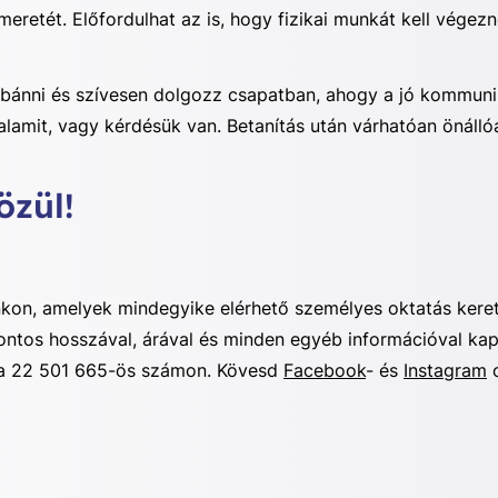
retét. Előfordulhat az is, hogy fizikai munkát kell végezn
 bánni és szívesen dolgozz csapatban, ahogy a jó kommunik
alamit, vagy kérdésük van. Betanítás után várhatóan önáll
özül!
kon, amelyek mindegyike elérhető személyes oktatás kere
ontos hosszával, árával és minden egyéb információval ka
a 22 501 665-ös számon. Kövesd
Facebook
- és
Instagram
o