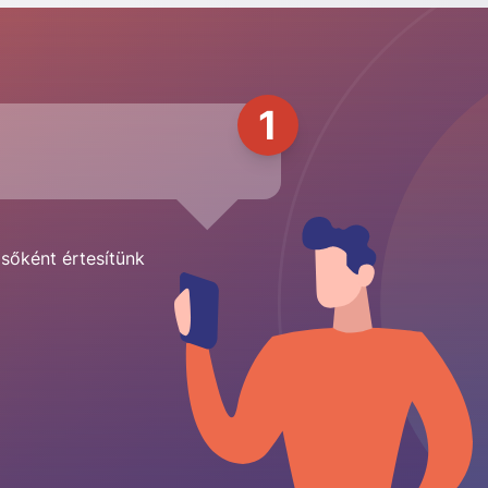
1
lsőként értesítünk