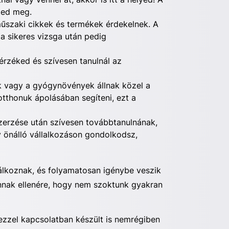
ted meg.
műszaki cikkek és termékek érdekelnek. A
a sikeres vizsga után pedig
érzéked és szívesen tanulnál az
ák vagy a gyógynövények állnak közel a
otthonuk ápolásában segíteni, ezt a
erzése után szívesen továbbtanulnának,
 önálló vállalkozáson gondolkodsz,
lkoznak, és folyamatosan igénybe veszik
annak ellenére, hogy nem szoktunk gyakran
 ezzel kapcsolatban készült is nemrégiben