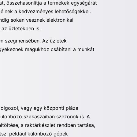
kat, összehasonlítja a termékek egységárát
t, élnek a kedvezményes lehetőségekkel.
ndig sokan vesznek elektronikai
 az üzletekben is.
en szegmensében. Az üzletek
l igyekeznek magukhoz csábítani a munkát
dolgozol, vagy egy központi pláza
különböző szakaszaiban szezonok is. A
töltése, a raktárkészlet rendben tartása,
etsz, például különböző gépek