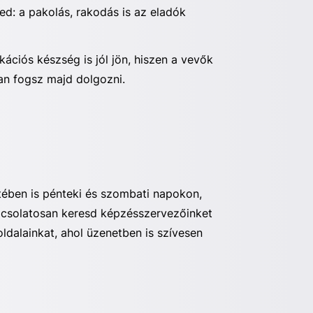
ed: a pakolás, rakodás is az eladók
ációs készség is jól jön, hiszen a vevők
óan fogsz majd dolgozni.
tében is pénteki és szombati napokon,
pcsolatosan keresd képzésszervezőinket
ldalainkat, ahol üzenetben is szívesen