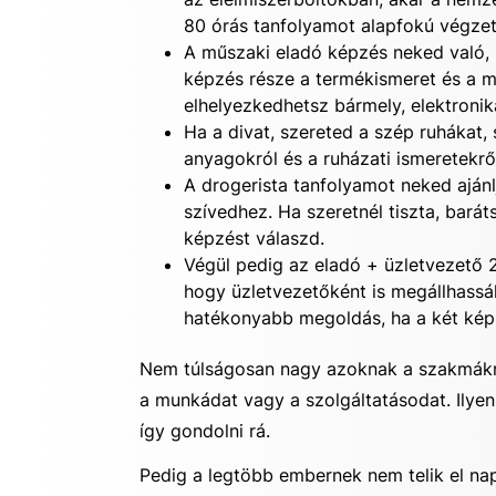
80 órás tanfolyamot alapfokú végzet
A
műszaki eladó képzés
neked való, 
képzés része a termékismeret és a m
elhelyezkedhetsz bármely, elektronik
Ha a divat, szereted a szép ruhákat,
anyagokról és a ruházati ismeretekrő
A
drogerista tanfolyamot
neked ajánl
szívedhez. Ha szeretnél tiszta, bará
képzést válaszd.
Végül pedig az
eladó + üzletvezető 2
hogy üzletvezetőként is megállhassá
hatékonyabb megoldás, ha a két kép
Nem túlságosan nagy azoknak a szakmákna
a munkádat vagy a szolgáltatásodat. Ilye
így gondolni rá.
Pedig a legtöbb embernek nem telik el nap