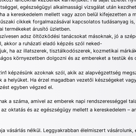
tséggel, egészségügyi alkalmassági vizsgálat után kezdhe
ha a kereskedelem mellett vagy azon belül kifejezetten a 
űszaki cikkek forgalmazásával kapcsolatos tudásanyag is, 
ai termékeket árusító üzletben.
 szívesen adsz öltözködési tanácsokat másoknak, jó a szép
l, akkor a
ruházati eladó képzés
szól neked-
juk, ha az illatszerek, tisztálkodószerek, kozmetikai márk
tságos környezetben dolgozni és az embereket a testük és 
in1
képzésünk azoknak szól, akik az alapvégzettség megsz
k a helyüket. Ha érzel magadban vezetői készségeket vagy
zést egyben végzed el.
k a száma, amivel az emberek napi rendszerességgel talá
n az oktatás és az egészségügy mellett a kereskedelem – 
ja vásárlás nélkül. Leggyakrabban élelmiszert vásárolunk,