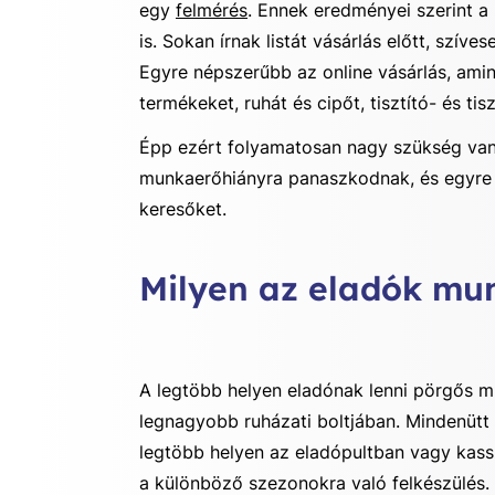
egy
felmérés
. Ennek eredményei szerint a
is. Sokan írnak listát vásárlás előtt, sz
Egyre népszerűbb az online vásárlás, amin
termékeket, ruhát és cipőt, tisztító- és t
Épp ezért folyamatosan nagy szükség van
munkaerőhiányra panaszkodnak, és egyr
keresőket.
Milyen az eladók mu
A legtöbb helyen eladónak lenni pörgős m
legnagyobb ruházati boltjában. Mindenüt
legtöbb helyen az eladópultban vagy kassz
a különböző szezonokra való felkészülés.