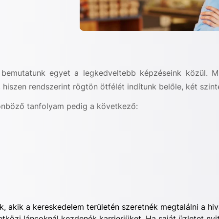
a bemutatunk egyet a legkedveltebb képzéseink közül. Mi
iszen rendszerint rögtön ötfélét indítunk belőle, két szint
lönböző tanfolyam pedig a következő:
, akik a kereskedelem területén szeretnék megtalálni a hiv
közi láncoknál kezdenék karrierjüket. Ha saját üzletet nyitn