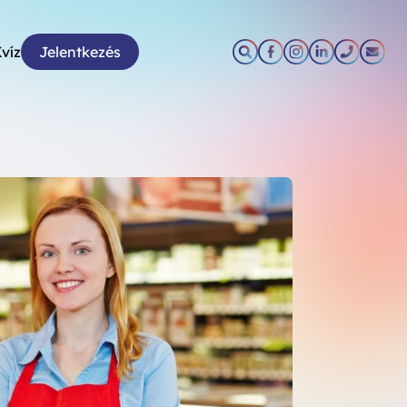
víz
Jelentkezés