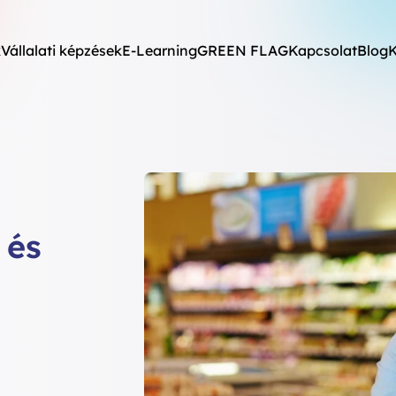
k
Vállalati képzések
E-Learning
GREEN FLAG
Kapcsolat
Blog
K
 és