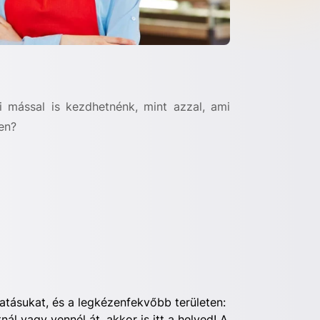
 mással is kezdhetnénk, mint azzal, ami
en?
atásukat, és a legkézenfekvőbb területen:
ál vagy vennél át, akkor is itt a helyed! A