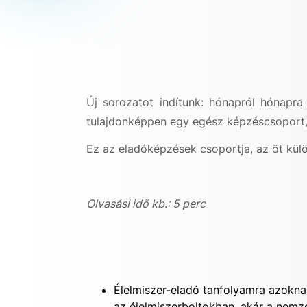
Új sorozatot indítunk: hónapról hónapr
tulajdonképpen egy egész képzéscsoport, h
Ez az eladóképzések csoportja, az öt kü
Olvasási idő kb.: 5 perc
Élelmiszer-eladó tanfolyamra
azoknak
az élelmiszerboltokban, akár a nemzet