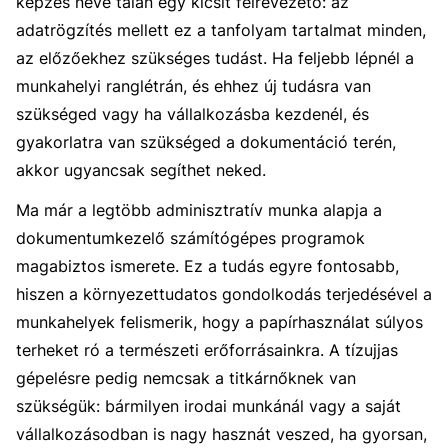
képzés neve talán egy kicsit félrevezető: az
adatrögzítés mellett ez a tanfolyam tartalmat minden,
az előzőekhez szükséges tudást. Ha feljebb lépnél a
munkahelyi ranglétrán, és ehhez új tudásra van
szükséged vagy ha vállalkozásba kezdenél, és
gyakorlatra van szükséged a dokumentáció terén,
akkor ugyancsak segíthet neked.
Ma már a legtöbb adminisztratív munka alapja a
dokumentumkezelő számítógépes programok
magabiztos ismerete. Ez a tudás egyre fontosabb,
hiszen a környezettudatos gondolkodás terjedésével a
munkahelyek felismerik, hogy a papírhasználat súlyos
terheket ró a természeti erőforrásainkra. A tízujjas
gépelésre pedig nemcsak a titkárnőknek van
szükségük: bármilyen irodai munkánál vagy a saját
vállalkozásodban is nagy hasznát veszed, ha gyorsan,