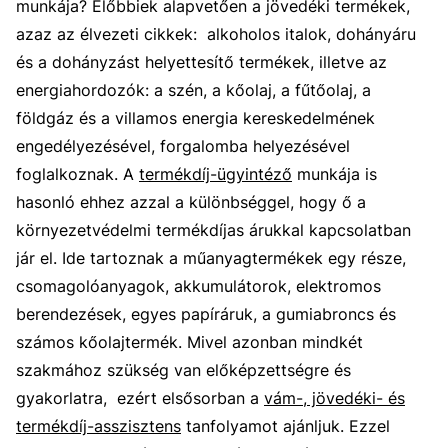
munkája? Előbbiek alapvetően a jövedéki termékek,
azaz az élvezeti cikkek: alkoholos italok, dohányáru
és a dohányzást helyettesítő termékek, illetve az
energiahordozók: a szén, a kőolaj, a fűtőolaj, a
földgáz és a villamos energia kereskedelmének
engedélyezésével, forgalomba helyezésével
foglalkoznak. A
termékdíj-ügyintéző
munkája is
hasonló ehhez azzal a különbséggel, hogy ő a
környezetvédelmi termékdíjas árukkal kapcsolatban
jár el. Ide tartoznak a műanyagtermékek egy része,
csomagolóanyagok, akkumulátorok, elektromos
berendezések, egyes papíráruk, a gumiabroncs és
számos kőolajtermék. Mivel azonban mindkét
szakmához szükség van előképzettségre és
gyakorlatra, ezért elsősorban a
vám-, jövedéki- és
termékdíj-asszisztens
tanfolyamot ajánljuk. Ezzel