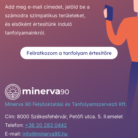
Add meg e-mail címedet, jelöld be a
számodra szimpatikus területeket,
és elsőként értesítünk induló
tanfolyamainkról.
Feliratkozom a tanfolyam értesítőre
Minerva 90 Felsőoktatási és Tanfolyamszervező Kft.
Cím:
8000 Székesfehérvár, Petőfi utca. 5. II.emelet
Telefon:
+36 20 283 0442
E-mail:
info@minerva90.hu