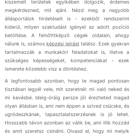
kiszemelt területek egyikében dolgozik, érdemes
megkérdezned, mit ajánl. Nézd meg a nagyobb
állásportálok hirdetéseit is - ezekből rendszerint
kiderül, milyen szaktudást igényel az adott pozíció
betöltése. A felnőtttképző cégek oldalain, ahogy
nálunk is, számos
képzési leírást
találsz. Ezek gyakran
tartalmazzák a munkaköri feladatokat is, illetve a
szükséges képességeket, kompetenciákat - ezek
ismerete közelebb visz a döntéshez.
A legfontosabb azonban, hogy te magad pontosan
tisztában legyél vele, mit szeretnél: mi való neked és
mi kevésbé. Ideig-óráig persze jól érezheted magad
olyan állásban is, ami nem éppen a szíved csücske, és
ugródeszkának, tapasztalatszerzésnek is jó lehet.
Hosszabb távon azonban az válik be, ami illik hozzád
és amit szeretsz csinálni. Olvasd el, hogy mi melyik