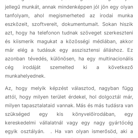
jellegű munkát, annak mindenképpen jól jön egy olyan
tanfolyam, ahol megismerheted az irodai munka
eszközeit, szoftvereit, dokumentumait. Sokan hiszik
azt, hogy ha telefonon tudnak szöveget szerkeszteni
és kiismerik magukat a közösségi médiában, akkor
már elég a tudásuk egy asszisztensi álláshoz. Ez
azonban tévedés, különösen, ha egy multinacionális
cég irodáját szemelted ki a következő
munkahelyednek.
Az, hogy melyik képzést választod, nagyban függ
attól, hogy milyen terület érdekel, hol dolgoztál már,
milyen tapasztalataid vannak. Más és más tudásra van
szükséged egy kis könyvelőirodában, egy
kereskedelmi vállalatnál vagy egy nagy gyártócég
egyik osztályán. . Ha van olyan ismerősöd, aki a