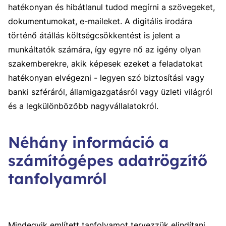
hatékonyan és hibátlanul tudod megírni a szövegeket,
dokumentumokat, e-maileket. A digitális irodára
történő átállás költségcsökkentést is jelent a
munkáltatók számára, így egyre nő az igény olyan
szakemberekre, akik képesek ezeket a feladatokat
hatékonyan elvégezni - legyen szó biztosítási vagy
banki szféráról, államigazgatásról vagy üzleti világról
és a legkülönbözőbb nagyvállalatokról.
Néhány információ a
számítógépes adatrögzítő
tanfolyamról
Mindegyik említett
tanfolyam
ot tervezzük elindítani