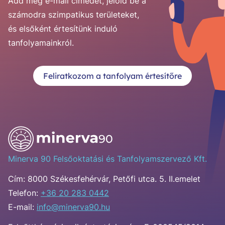
Add meg e-mail címedet, jelöld be a
számodra szimpatikus területeket,
és elsőként értesítünk induló
tanfolyamainkról.
Feliratkozom a tanfolyam értesítőre
Minerva 90 Felsőoktatási és Tanfolyamszervező Kft.
Cím:
8000 Székesfehérvár, Petőfi utca. 5. II.emelet
Telefon:
+36 20 283 0442
E-mail:
info@minerva90.hu