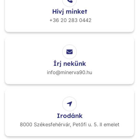
Hívj minket
+36 20
283 0442
Írj nekünk
info@minerva90.hu
Irodánk
8000 Székesfehérvár,
Petőfi u. 5. II emelet