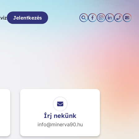
víz
Jelentkezés
Írj nekünk
info@minerva90.hu