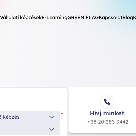
Vállalati képzések
E-Learning
GREEN FLAG
Kapcsolat
Blog
K
Hívj minket
*
ő képzés
+36 20
283 0442