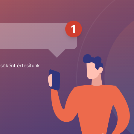
1
lsőként értesítünk