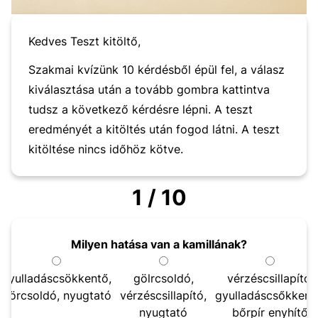
Kedves Teszt kitöltő,
Szakmai kvízünk 10 kérdésből épül fel, a válasz
kiválasztása után a tovább gombra kattintva
tudsz a következő kérdésre lépni. A teszt
eredményét a kitöltés után fogod látni. A teszt
kitöltése nincs időhöz kötve.
1 / 10
Milyen hatása van a kamillának?
gyulladáscsökkentő,
gölrcsoldó,
vérzéscsillapító,
görcsoldó, nyugtató
vérzéscsillapító,
gyulladáscsőkkent
nyugtató
bőrpír enyhítő