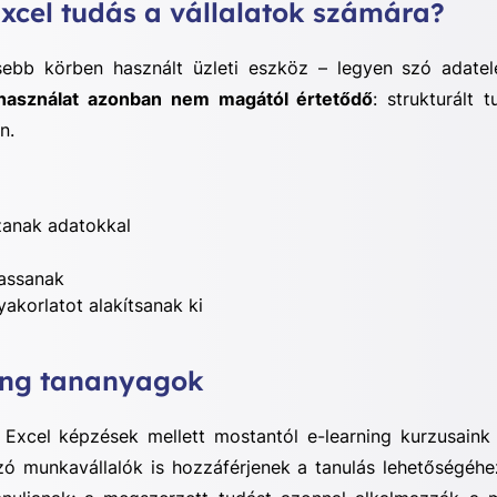
Excel tudás a vállalatok számára?
ebb körben használt üzleti eszköz – legyen szó adatele
használat azonban nem magától értetődő
: strukturált 
n.
anak adatokkal
assanak
yakorlatot alakítsanak ki
ning tananyagok
 Excel képzések mellett mostantól e-learning kurzusaink 
 munkavállalók is hozzáférjenek a tanulás lehetőségéh