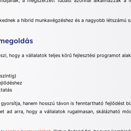
anuljanak;
a megszerzett tudást azonnal alkalmazzák a
szkednek a hibrid munkavégzéshez és a nagyobb létszámú sz
 megoldás
i, hogy a vállalatok teljes körű fejlesztési programot alak
szintig)
ejlődéshez
ktatás
orsítja, hanem hosszú távon is fenntartható fejlődést biz
get ad arra, hogy a vállalatok rugalmasan, skálázható m