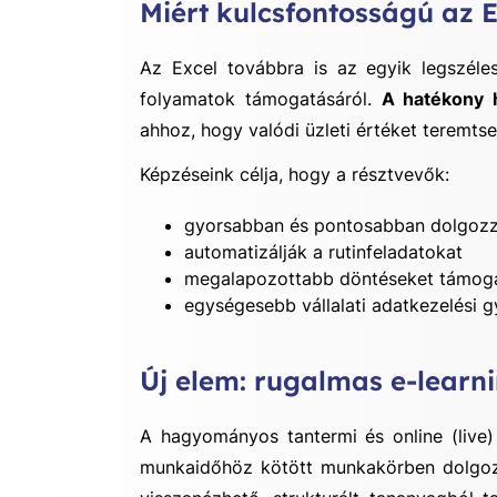
Miért kulcsfontosságú az 
Az Excel továbbra is az egyik legszéles
folyamatok támogatásáról.
A hatékony 
ahhoz, hogy valódi üzleti értéket teremtse
Képzéseink célja, hogy a résztvevők:
gyorsabban és pontosabban dolgozz
automatizálják a rutinfeladatokat
megalapozottabb döntéseket támog
egységesebb vállalati adatkezelési g
Új elem: rugalmas e-lear
A hagyományos tantermi és online (live)
munkaidőhöz kötött munkakörben dolgozó