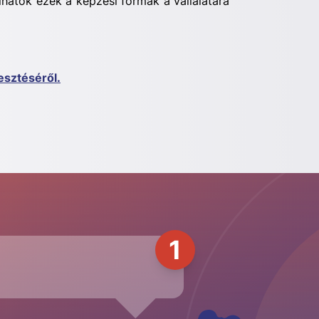
álhatók ezek a képzési formák a vállalatára
lesztéséről.
1