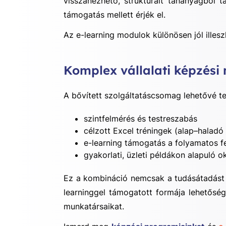
visszanézhető, strukturált tananyagból t
támogatás mellett érjék el.
Az e-learning modulok különösen jól ille
Komplex vállalati képzési
A bővített szolgáltatáscsomag lehetővé tesz
szintfelmérés és testreszabás
célzott Excel tréningek (alap–haladó 
e-learning támogatás a folyamatos f
gyakorlati, üzleti példákon alapuló o
Ez a kombináció nemcsak a tudásátadást gy
learninggel támogatott formája lehetősé
munkatársaikat.