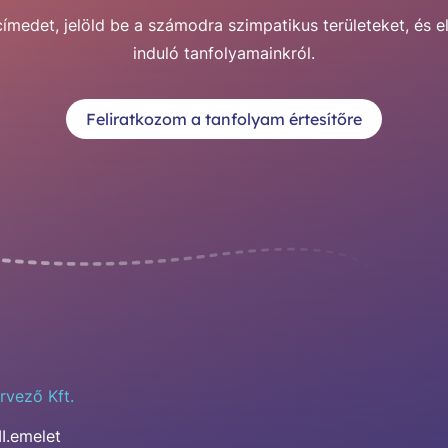
medet, jelöld be a számodra szimpatikus területeket, és e
induló tanfolyamainkról.
Feliratkozom a tanfolyam értesítőre
rvező Kft.
II.emelet