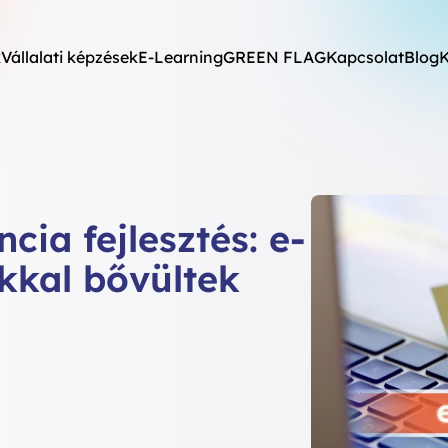
k
Vállalati képzések
E-Learning
GREEN FLAG
Kapcsolat
Blog
K
cia fejlesztés: e-
kkal bővültek