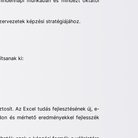
 mindennapi munkában
és mindezt oktatói
ervezetek képzési stratégiájához.
ítsanak ki:
tosít.
Az Excel tudás fejlesztésének új, e-
ódon és mérhető eredményekkel fejlesszék