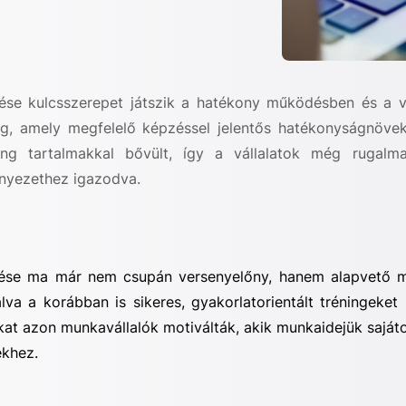
esztése kulcsszerepet játszik a hatékony működésben és 
ség, amely megfelelő képzéssel jelentős hatékonyságnöv
ing tartalmakkal bővült, így a vállalatok még rugalm
nyezethez igazodva.
esztése ma már nem csupán versenyelőny, hanem alapvető m
álva a korábban is sikeres, gyakorlatorientált tréningeke
ainkat azon munkavállalók motiválták, akik munkaidejük sajá
ekhez.