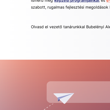
Ismerd meg
képzési programjainkat
és
e
szabott, rugalmas fejlesztési megoldások 
Olvasd el vezető tanárunkkal Bubelényi Al