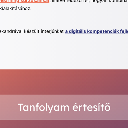
-learning kurzusainkat
, illetve fedezd fel, hogyan kombin
kialakításához.
exandrával készült interjúnkat
a digitális kompetenciák fej
Tanfolyam értesítő