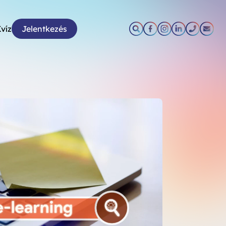
víz
Jelentkezés