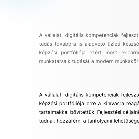
A vállalati digitális kompetenciák fejl
tudás továbbra is alapvető üzleti kész
képzési portfóliója ezért most e-learn
munkatársaik tudását a modern munkakör
A vállalati digitális kompetenciák fejl
képzési portfóliója erre a kihívásra reag
tartalmakkal bővítettük. Fejlesztési célj
tudnak hozzáférni a tanfolyami lehetőség