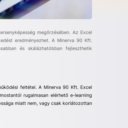
a versenyképesség megőrzésében. Az Excel
ekedést eredményezhet. A
Minerva 90 Kft.
asabban és skálázhatóbban fejleszthetik
űködési feltétel. A
Minerva 90 Kft.
Excel
t mostantól rugalmasan elérhető e-learning
tossága miatt nem, vagy csak korlátozottan