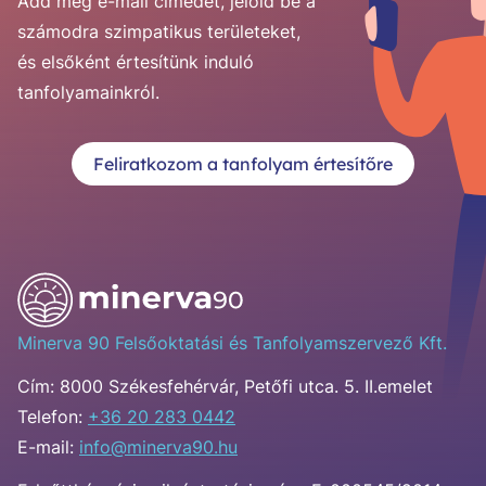
Add meg e-mail címedet, jelöld be a
számodra szimpatikus területeket,
és elsőként értesítünk induló
tanfolyamainkról.
Feliratkozom a tanfolyam értesítőre
Minerva 90 Felsőoktatási és Tanfolyamszervező Kft.
Cím:
8000 Székesfehérvár, Petőfi utca. 5. II.emelet
Telefon:
+36 20 283 0442
E-mail:
info@minerva90.hu