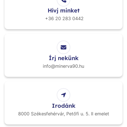
Hívj minket
+36 20
283 0442
Írj nekünk
info@minerva90.hu
Irodánk
8000 Székesfehérvár,
Petőfi u. 5. II emelet