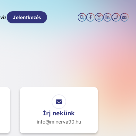
víz
Jelentkezés
Írj nekünk
info@minerva90.hu