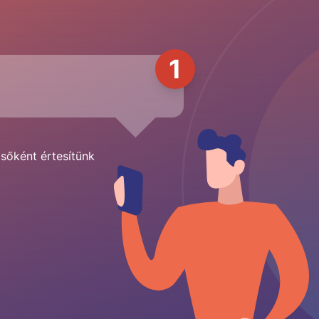
1
lsőként értesítünk