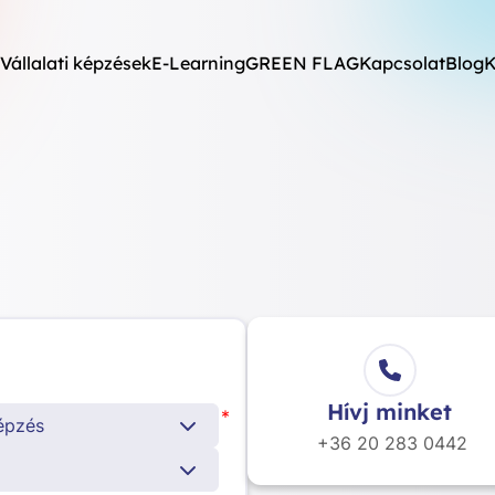
Vállalati képzések
E-Learning
GREEN FLAG
Kapcsolat
Blog
K
Hívj minket
*
képzés
+36 20
283 0442