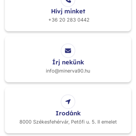
Hívj minket
+36 20
283 0442
Írj nekünk
info@minerva90.hu
Irodánk
8000 Székesfehérvár,
Petőfi u. 5. II emelet