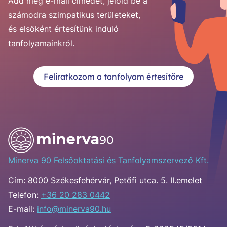
Add meg e-mail címedet, jelöld be a
számodra szimpatikus területeket,
és elsőként értesítünk induló
tanfolyamainkról.
Feliratkozom a tanfolyam értesítőre
Minerva 90 Felsőoktatási és Tanfolyamszervező Kft.
Cím:
8000 Székesfehérvár, Petőfi utca. 5. II.emelet
Telefon:
+36 20 283 0442
E-mail:
info@minerva90.hu