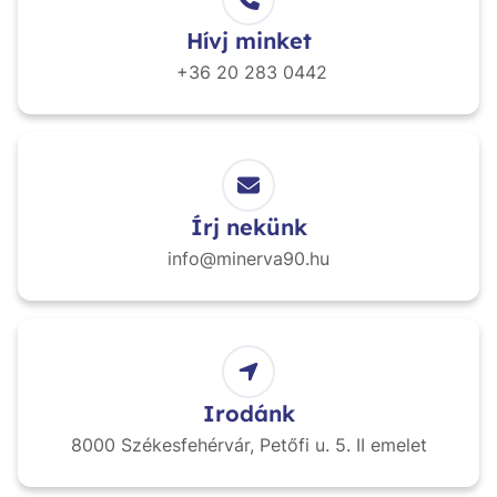
Hívj minket
+36 20
283 0442
Írj nekünk
info@minerva90.hu
Irodánk
8000 Székesfehérvár,
Petőfi u. 5. II emelet