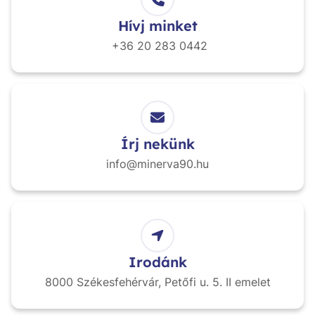
Hívj minket
+36 20
283 0442
Írj nekünk
info@minerva90.hu
Irodánk
8000 Székesfehérvár,
Petőfi u. 5. II emelet