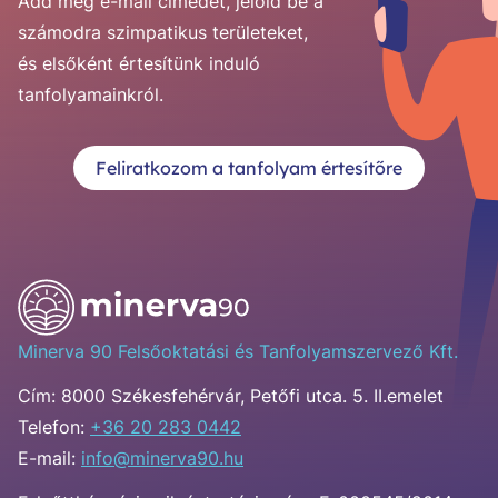
Add meg e-mail címedet, jelöld be a
számodra szimpatikus területeket,
és elsőként értesítünk induló
tanfolyamainkról.
Feliratkozom a tanfolyam értesítőre
Minerva 90 Felsőoktatási és Tanfolyamszervező Kft.
Cím:
8000 Székesfehérvár, Petőfi utca. 5. II.emelet
Telefon:
+36 20 283 0442
E-mail:
info@minerva90.hu