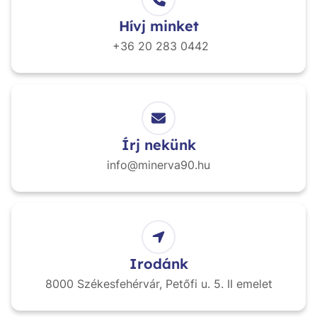
Hívj minket
+36 20
283 0442
Írj nekünk
info@minerva90.hu
Irodánk
8000 Székesfehérvár,
Petőfi u. 5. II emelet