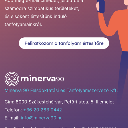
Add meg e-mail címedet, jelöld be a
számodra szimpatikus területeket,
és elsőként értesítünk induló
tanfolyamainkról.
Feliratkozom a tanfolyam értesítőre
Minerva 90 Felsőoktatási és Tanfolyamszervező Kft.
Cím:
8000 Székesfehérvár, Petőfi utca. 5. II.emelet
Telefon:
+36 20 283 0442
E-mail:
info@minerva90.hu