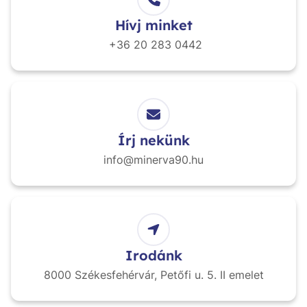
Hívj minket
+36 20
283 0442
Írj nekünk
info@minerva90.hu
Irodánk
8000 Székesfehérvár,
Petőfi u. 5. II emelet