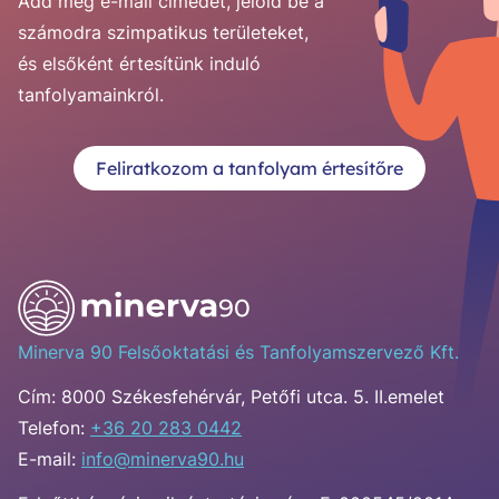
Add meg e-mail címedet, jelöld be a
számodra szimpatikus területeket,
és elsőként értesítünk induló
tanfolyamainkról.
Feliratkozom a tanfolyam értesítőre
Minerva 90 Felsőoktatási és Tanfolyamszervező Kft.
Cím:
8000 Székesfehérvár, Petőfi utca. 5. II.emelet
Telefon:
+36 20 283 0442
E-mail:
info@minerva90.hu