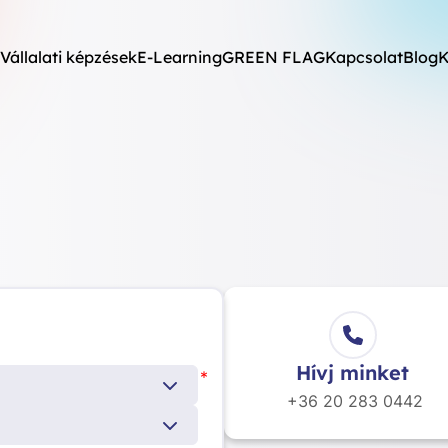
Vállalati képzések
E-Learning
GREEN FLAG
Kapcsolat
Blog
K
Hívj minket
*
+36 20
283 0442