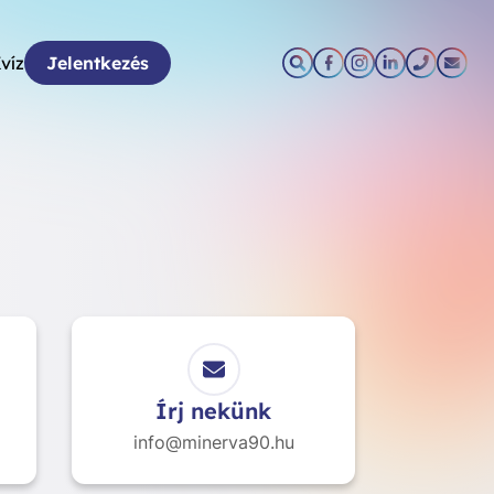
víz
Jelentkezés
Írj nekünk
info@minerva90.hu