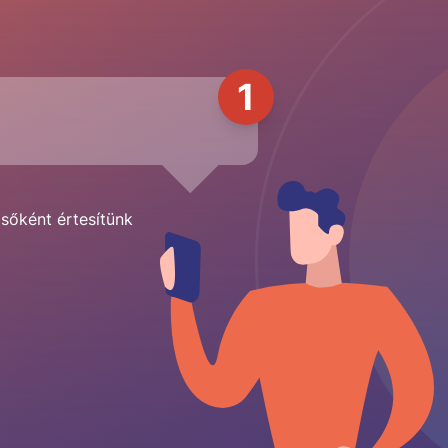
1
lsőként értesítünk