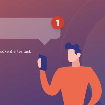
1
lsőként értesítünk