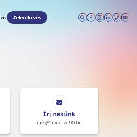
víz
Jelentkezés
Írj nekünk
info@minerva90.hu