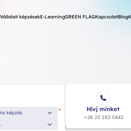
Vállalati képzések
E-Learning
GREEN FLAG
Kapcsolat
Blog
K
Hívj minket
*
ens képzés
+36 20
283 0442
.